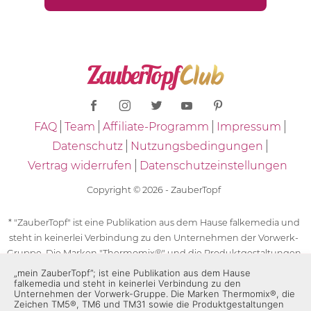
FAQ
Team
Affiliate-Programm
Impressum
Datenschutz
Nutzungsbedingungen
Vertrag widerrufen
Datenschutzeinstellungen
Copyright © 2026 - ZauberTopf
* "ZauberTopf" ist eine Publikation aus dem Hause falkemedia und
steht in keinerlei Verbindung zu den Unternehmen der Vorwerk-
Gruppe. Die Marken "Thermomix®" und die Produktgestaltungen
des "Thermomix®" sind eingetragene Marken der Unternehmen
„mein ZauberTopf”; ist eine Publikation aus dem Hause
falkemedia und steht in keinerlei Verbindung zu den
der Vorwerk-Gruppe. Die Marken Thermomix®, die Zeichen TM5®,
Unternehmen der Vorwerk-Gruppe. Die Marken Thermomix®, die
TM6 und TM31 sowie die Produktgestaltungen des Thermomix®
Zeichen TM5®, TM6 und TM31 sowie die Produktgestaltungen