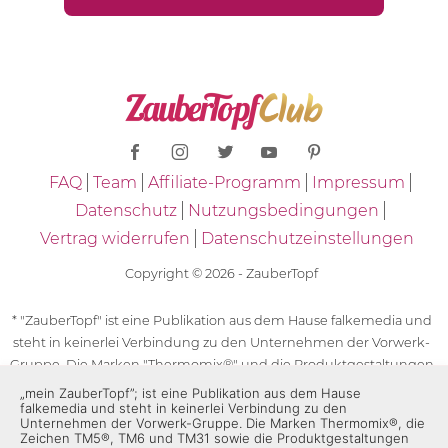
FAQ
Team
Affiliate-Programm
Impressum
Datenschutz
Nutzungsbedingungen
Vertrag widerrufen
Datenschutzeinstellungen
Copyright © 2026 - ZauberTopf
* "ZauberTopf" ist eine Publikation aus dem Hause falkemedia und
steht in keinerlei Verbindung zu den Unternehmen der Vorwerk-
Gruppe. Die Marken "Thermomix®" und die Produktgestaltungen
des "Thermomix®" sind eingetragene Marken der Unternehmen
„mein ZauberTopf”; ist eine Publikation aus dem Hause
falkemedia und steht in keinerlei Verbindung zu den
der Vorwerk-Gruppe. Die Marken Thermomix®, die Zeichen TM5®,
Unternehmen der Vorwerk-Gruppe. Die Marken Thermomix®, die
TM6 und TM31 sowie die Produktgestaltungen des Thermomix®
Zeichen TM5®, TM6 und TM31 sowie die Produktgestaltungen