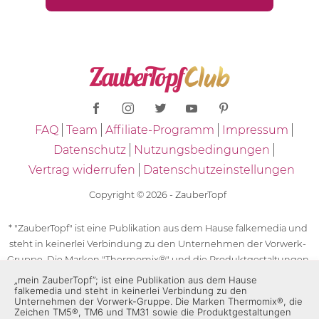
FAQ
Team
Affiliate-Programm
Impressum
Datenschutz
Nutzungsbedingungen
Vertrag widerrufen
Datenschutzeinstellungen
Copyright © 2026 - ZauberTopf
* "ZauberTopf" ist eine Publikation aus dem Hause falkemedia und
steht in keinerlei Verbindung zu den Unternehmen der Vorwerk-
Gruppe. Die Marken "Thermomix®" und die Produktgestaltungen
des "Thermomix®" sind eingetragene Marken der Unternehmen
„mein ZauberTopf”; ist eine Publikation aus dem Hause
falkemedia und steht in keinerlei Verbindung zu den
der Vorwerk-Gruppe. Die Marken Thermomix®, die Zeichen TM5®,
Unternehmen der Vorwerk-Gruppe. Die Marken Thermomix®, die
TM6 und TM31 sowie die Produktgestaltungen des Thermomix®
Zeichen TM5®, TM6 und TM31 sowie die Produktgestaltungen