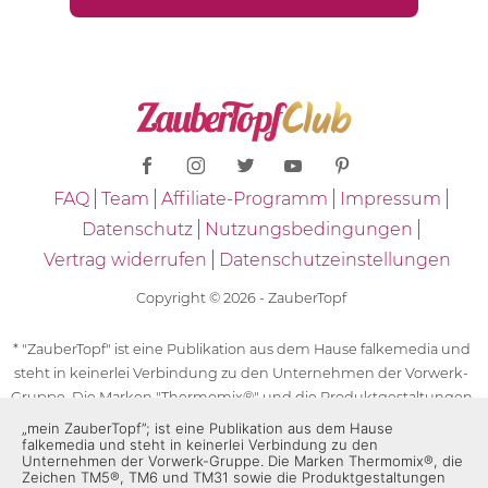
FAQ
Team
Affiliate-Programm
Impressum
Datenschutz
Nutzungsbedingungen
Vertrag widerrufen
Datenschutzeinstellungen
Copyright © 2026 - ZauberTopf
* "ZauberTopf" ist eine Publikation aus dem Hause falkemedia und
steht in keinerlei Verbindung zu den Unternehmen der Vorwerk-
Gruppe. Die Marken "Thermomix®" und die Produktgestaltungen
des "Thermomix®" sind eingetragene Marken der Unternehmen
„mein ZauberTopf”; ist eine Publikation aus dem Hause
falkemedia und steht in keinerlei Verbindung zu den
der Vorwerk-Gruppe. Die Marken Thermomix®, die Zeichen TM5®,
Unternehmen der Vorwerk-Gruppe. Die Marken Thermomix®, die
TM6 und TM31 sowie die Produktgestaltungen des Thermomix®
Zeichen TM5®, TM6 und TM31 sowie die Produktgestaltungen