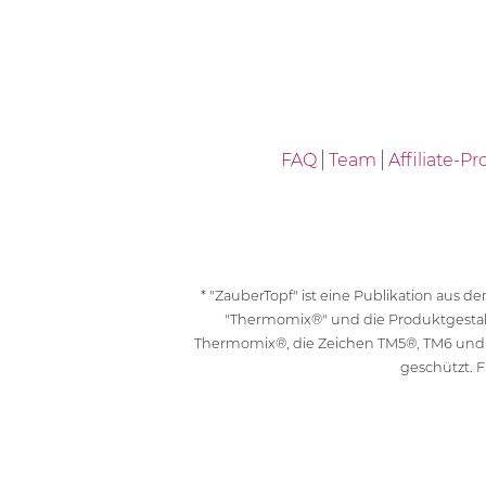
FAQ
Team
Affiliate-
* "ZauberTopf" ist eine Publikation aus
"Thermomix®" und die Produktgesta
Thermomix®, die Zeichen TM5®, TM6 und
geschützt. F