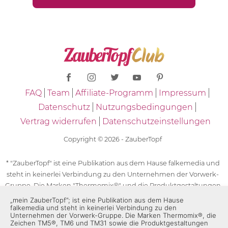
FAQ
Team
Affiliate-Programm
Impressum
Datenschutz
Nutzungsbedingungen
Vertrag widerrufen
Datenschutzeinstellungen
Copyright © 2026 - ZauberTopf
* "ZauberTopf" ist eine Publikation aus dem Hause falkemedia und
steht in keinerlei Verbindung zu den Unternehmen der Vorwerk-
Gruppe. Die Marken "Thermomix®" und die Produktgestaltungen
des "Thermomix®" sind eingetragene Marken der Unternehmen
„mein ZauberTopf”; ist eine Publikation aus dem Hause
falkemedia und steht in keinerlei Verbindung zu den
der Vorwerk-Gruppe. Die Marken Thermomix®, die Zeichen TM5®,
Unternehmen der Vorwerk-Gruppe. Die Marken Thermomix®, die
TM6 und TM31 sowie die Produktgestaltungen des Thermomix®
Zeichen TM5®, TM6 und TM31 sowie die Produktgestaltungen