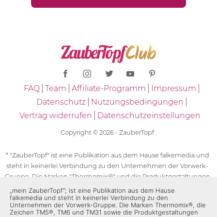
FAQ
Team
Affiliate-Programm
Impressum
Datenschutz
Nutzungsbedingungen
Vertrag widerrufen
Datenschutzeinstellungen
Copyright © 2026 - ZauberTopf
* "ZauberTopf" ist eine Publikation aus dem Hause falkemedia und
steht in keinerlei Verbindung zu den Unternehmen der Vorwerk-
Gruppe. Die Marken "Thermomix®" und die Produktgestaltungen
des "Thermomix®" sind eingetragene Marken der Unternehmen
„mein ZauberTopf”; ist eine Publikation aus dem Hause
falkemedia und steht in keinerlei Verbindung zu den
der Vorwerk-Gruppe. Die Marken Thermomix®, die Zeichen TM5®,
Unternehmen der Vorwerk-Gruppe. Die Marken Thermomix®, die
TM6 und TM31 sowie die Produktgestaltungen des Thermomix®
Zeichen TM5®, TM6 und TM31 sowie die Produktgestaltungen