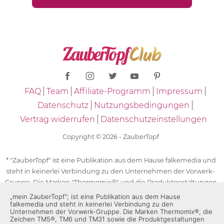
FAQ
Team
Affiliate-Programm
Impressum
Datenschutz
Nutzungsbedingungen
Vertrag widerrufen
Datenschutzeinstellungen
Copyright © 2026 - ZauberTopf
* "ZauberTopf" ist eine Publikation aus dem Hause falkemedia und
steht in keinerlei Verbindung zu den Unternehmen der Vorwerk-
Gruppe. Die Marken "Thermomix®" und die Produktgestaltungen
des "Thermomix®" sind eingetragene Marken der Unternehmen
„mein ZauberTopf”; ist eine Publikation aus dem Hause
falkemedia und steht in keinerlei Verbindung zu den
der Vorwerk-Gruppe. Die Marken Thermomix®, die Zeichen TM5®,
Unternehmen der Vorwerk-Gruppe. Die Marken Thermomix®, die
TM6 und TM31 sowie die Produktgestaltungen des Thermomix®
Zeichen TM5®, TM6 und TM31 sowie die Produktgestaltungen