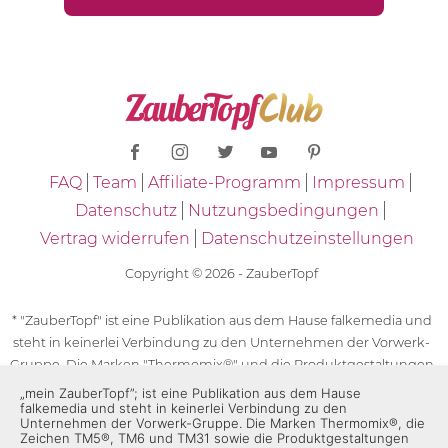
FAQ
Team
Affiliate-Programm
Impressum
Datenschutz
Nutzungsbedingungen
Vertrag widerrufen
Datenschutzeinstellungen
Copyright © 2026 - ZauberTopf
* "ZauberTopf" ist eine Publikation aus dem Hause falkemedia und
steht in keinerlei Verbindung zu den Unternehmen der Vorwerk-
Gruppe. Die Marken "Thermomix®" und die Produktgestaltungen
des "Thermomix®" sind eingetragene Marken der Unternehmen
„mein ZauberTopf”; ist eine Publikation aus dem Hause
falkemedia und steht in keinerlei Verbindung zu den
der Vorwerk-Gruppe. Die Marken Thermomix®, die Zeichen TM5®,
Unternehmen der Vorwerk-Gruppe. Die Marken Thermomix®, die
TM6 und TM31 sowie die Produktgestaltungen des Thermomix®
Zeichen TM5®, TM6 und TM31 sowie die Produktgestaltungen