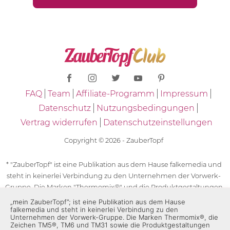
FAQ
Team
Affiliate-Programm
Impressum
Datenschutz
Nutzungsbedingungen
Vertrag widerrufen
Datenschutzeinstellungen
Copyright © 2026 - ZauberTopf
* "ZauberTopf" ist eine Publikation aus dem Hause falkemedia und
steht in keinerlei Verbindung zu den Unternehmen der Vorwerk-
Gruppe. Die Marken "Thermomix®" und die Produktgestaltungen
des "Thermomix®" sind eingetragene Marken der Unternehmen
„mein ZauberTopf”; ist eine Publikation aus dem Hause
falkemedia und steht in keinerlei Verbindung zu den
der Vorwerk-Gruppe. Die Marken Thermomix®, die Zeichen TM5®,
Unternehmen der Vorwerk-Gruppe. Die Marken Thermomix®, die
TM6 und TM31 sowie die Produktgestaltungen des Thermomix®
Zeichen TM5®, TM6 und TM31 sowie die Produktgestaltungen