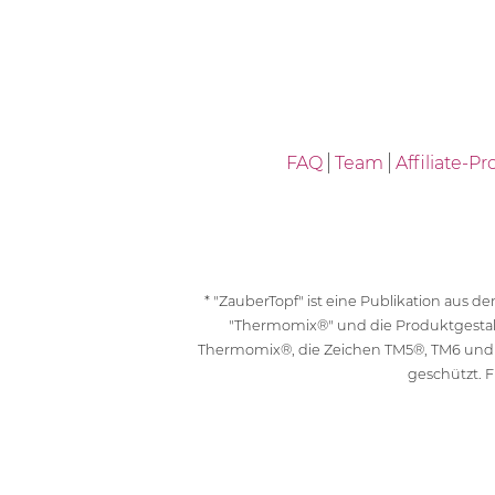
FAQ
Team
Affiliate-
* "ZauberTopf" ist eine Publikation aus
"Thermomix®" und die Produktgesta
Thermomix®, die Zeichen TM5®, TM6 und
geschützt. F