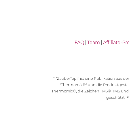
FAQ
Team
Affiliate-
* "ZauberTopf" ist eine Publikation aus
"Thermomix®" und die Produktgesta
Thermomix®, die Zeichen TM5®, TM6 und
geschützt. F