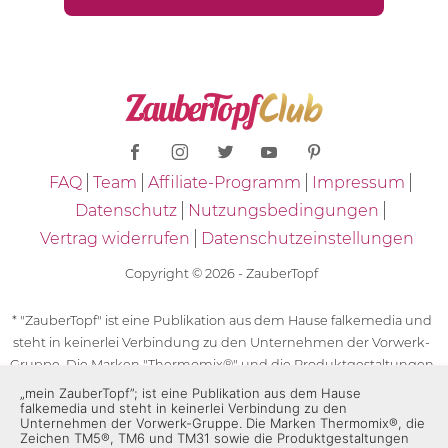
FAQ
Team
Affiliate-Programm
Impressum
Datenschutz
Nutzungsbedingungen
Vertrag widerrufen
Datenschutzeinstellungen
Copyright © 2026 - ZauberTopf
* "ZauberTopf" ist eine Publikation aus dem Hause falkemedia und
steht in keinerlei Verbindung zu den Unternehmen der Vorwerk-
Gruppe. Die Marken "Thermomix®" und die Produktgestaltungen
des "Thermomix®" sind eingetragene Marken der Unternehmen
„mein ZauberTopf”; ist eine Publikation aus dem Hause
falkemedia und steht in keinerlei Verbindung zu den
der Vorwerk-Gruppe. Die Marken Thermomix®, die Zeichen TM5®,
Unternehmen der Vorwerk-Gruppe. Die Marken Thermomix®, die
TM6 und TM31 sowie die Produktgestaltungen des Thermomix®
Zeichen TM5®, TM6 und TM31 sowie die Produktgestaltungen