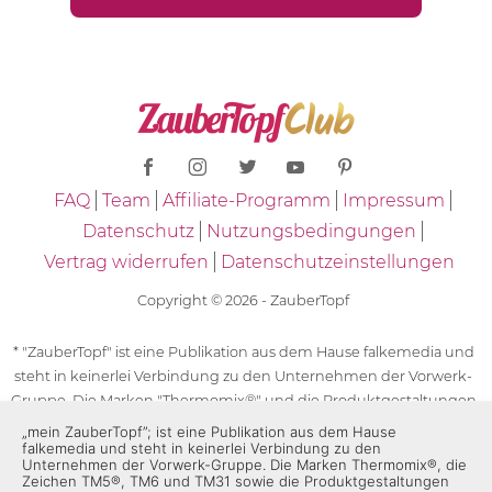
FAQ
Team
Affiliate-Programm
Impressum
Datenschutz
Nutzungsbedingungen
Vertrag widerrufen
Datenschutzeinstellungen
Copyright © 2026 - ZauberTopf
* "ZauberTopf" ist eine Publikation aus dem Hause falkemedia und
steht in keinerlei Verbindung zu den Unternehmen der Vorwerk-
Gruppe. Die Marken "Thermomix®" und die Produktgestaltungen
des "Thermomix®" sind eingetragene Marken der Unternehmen
„mein ZauberTopf”; ist eine Publikation aus dem Hause
falkemedia und steht in keinerlei Verbindung zu den
der Vorwerk-Gruppe. Die Marken Thermomix®, die Zeichen TM5®,
Unternehmen der Vorwerk-Gruppe. Die Marken Thermomix®, die
TM6 und TM31 sowie die Produktgestaltungen des Thermomix®
Zeichen TM5®, TM6 und TM31 sowie die Produktgestaltungen