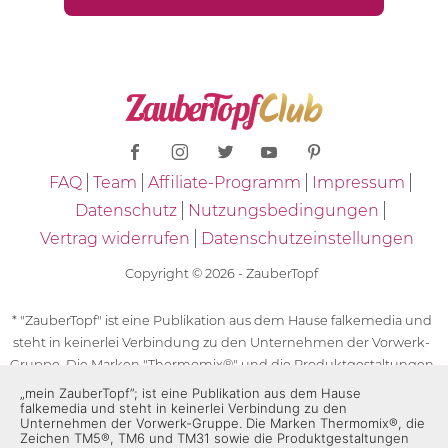
FAQ
Team
Affiliate-Programm
Impressum
Datenschutz
Nutzungsbedingungen
Vertrag widerrufen
Datenschutzeinstellungen
Copyright © 2026 - ZauberTopf
* "ZauberTopf" ist eine Publikation aus dem Hause falkemedia und
steht in keinerlei Verbindung zu den Unternehmen der Vorwerk-
Gruppe. Die Marken "Thermomix®" und die Produktgestaltungen
des "Thermomix®" sind eingetragene Marken der Unternehmen
„mein ZauberTopf”; ist eine Publikation aus dem Hause
falkemedia und steht in keinerlei Verbindung zu den
der Vorwerk-Gruppe. Die Marken Thermomix®, die Zeichen TM5®,
Unternehmen der Vorwerk-Gruppe. Die Marken Thermomix®, die
TM6 und TM31 sowie die Produktgestaltungen des Thermomix®
Zeichen TM5®, TM6 und TM31 sowie die Produktgestaltungen