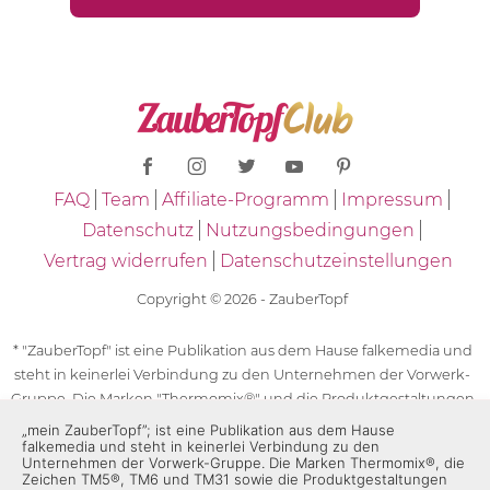
FAQ
Team
Affiliate-Programm
Impressum
Datenschutz
Nutzungsbedingungen
Vertrag widerrufen
Datenschutzeinstellungen
Copyright © 2026 - ZauberTopf
* "ZauberTopf" ist eine Publikation aus dem Hause falkemedia und
steht in keinerlei Verbindung zu den Unternehmen der Vorwerk-
Gruppe. Die Marken "Thermomix®" und die Produktgestaltungen
des "Thermomix®" sind eingetragene Marken der Unternehmen
„mein ZauberTopf”; ist eine Publikation aus dem Hause
falkemedia und steht in keinerlei Verbindung zu den
der Vorwerk-Gruppe. Die Marken Thermomix®, die Zeichen TM5®,
Unternehmen der Vorwerk-Gruppe. Die Marken Thermomix®, die
TM6 und TM31 sowie die Produktgestaltungen des Thermomix®
Zeichen TM5®, TM6 und TM31 sowie die Produktgestaltungen