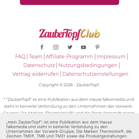
FAQ
Team
Affiliate-Programm
Impressum
Datenschutz
Nutzungsbedingungen
Vertrag widerrufen
Datenschutzeinstellungen
Copyright © 2026 - ZauberTopf
* "ZauberTopf" ist eine Publikation aus dem Hause falkemedia und
steht in keinerlei Verbindung zu den Unternehmen der Vorwerk-
Gruppe. Die Marken "Thermomix®" und die Produktgestaltungen
des "Thermomix®" sind eingetragene Marken der Unternehmen
„mein ZauberTopf”; ist eine Publikation aus dem Hause
falkemedia und steht in keinerlei Verbindung zu den
der Vorwerk-Gruppe. Die Marken Thermomix®, die Zeichen TM5®,
Unternehmen der Vorwerk-Gruppe. Die Marken Thermomix®, die
TM6 und TM31 sowie die Produktgestaltungen des Thermomix®
Zeichen TM5®, TM6 und TM31 sowie die Produktgestaltungen