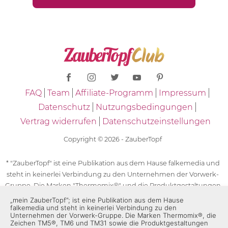
FAQ
Team
Affiliate-Programm
Impressum
Datenschutz
Nutzungsbedingungen
Vertrag widerrufen
Datenschutzeinstellungen
Copyright © 2026 - ZauberTopf
* "ZauberTopf" ist eine Publikation aus dem Hause falkemedia und
steht in keinerlei Verbindung zu den Unternehmen der Vorwerk-
Gruppe. Die Marken "Thermomix®" und die Produktgestaltungen
des "Thermomix®" sind eingetragene Marken der Unternehmen
„mein ZauberTopf”; ist eine Publikation aus dem Hause
falkemedia und steht in keinerlei Verbindung zu den
der Vorwerk-Gruppe. Die Marken Thermomix®, die Zeichen TM5®,
Unternehmen der Vorwerk-Gruppe. Die Marken Thermomix®, die
TM6 und TM31 sowie die Produktgestaltungen des Thermomix®
Zeichen TM5®, TM6 und TM31 sowie die Produktgestaltungen