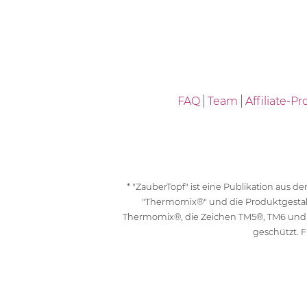
FAQ
Team
Affiliate-
* "ZauberTopf" ist eine Publikation aus
"Thermomix®" und die Produktgesta
Thermomix®, die Zeichen TM5®, TM6 und
geschützt. F