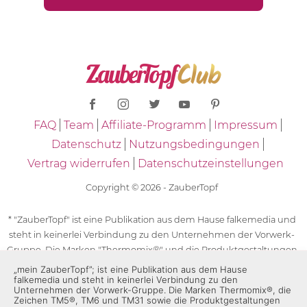
FAQ
Team
Affiliate-Programm
Impressum
Datenschutz
Nutzungsbedingungen
Vertrag widerrufen
Datenschutzeinstellungen
Copyright © 2026 - ZauberTopf
* "ZauberTopf" ist eine Publikation aus dem Hause falkemedia und
steht in keinerlei Verbindung zu den Unternehmen der Vorwerk-
Gruppe. Die Marken "Thermomix®" und die Produktgestaltungen
des "Thermomix®" sind eingetragene Marken der Unternehmen
„mein ZauberTopf”; ist eine Publikation aus dem Hause
falkemedia und steht in keinerlei Verbindung zu den
der Vorwerk-Gruppe. Die Marken Thermomix®, die Zeichen TM5®,
Unternehmen der Vorwerk-Gruppe. Die Marken Thermomix®, die
TM6 und TM31 sowie die Produktgestaltungen des Thermomix®
Zeichen TM5®, TM6 und TM31 sowie die Produktgestaltungen