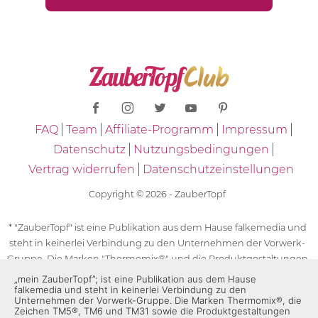
FAQ
Team
Affiliate-Programm
Impressum
Datenschutz
Nutzungsbedingungen
Vertrag widerrufen
Datenschutzeinstellungen
Copyright © 2026 - ZauberTopf
* "ZauberTopf" ist eine Publikation aus dem Hause falkemedia und
steht in keinerlei Verbindung zu den Unternehmen der Vorwerk-
Gruppe. Die Marken "Thermomix®" und die Produktgestaltungen
des "Thermomix®" sind eingetragene Marken der Unternehmen
„mein ZauberTopf”; ist eine Publikation aus dem Hause
falkemedia und steht in keinerlei Verbindung zu den
der Vorwerk-Gruppe. Die Marken Thermomix®, die Zeichen TM5®,
Unternehmen der Vorwerk-Gruppe. Die Marken Thermomix®, die
TM6 und TM31 sowie die Produktgestaltungen des Thermomix®
Zeichen TM5®, TM6 und TM31 sowie die Produktgestaltungen