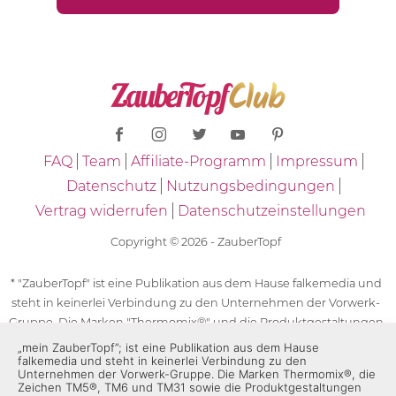
FAQ
Team
Affiliate-Programm
Impressum
Datenschutz
Nutzungsbedingungen
Vertrag widerrufen
Datenschutzeinstellungen
Copyright © 2026 - ZauberTopf
* "ZauberTopf" ist eine Publikation aus dem Hause falkemedia und
steht in keinerlei Verbindung zu den Unternehmen der Vorwerk-
Gruppe. Die Marken "Thermomix®" und die Produktgestaltungen
des "Thermomix®" sind eingetragene Marken der Unternehmen
„mein ZauberTopf”; ist eine Publikation aus dem Hause
falkemedia und steht in keinerlei Verbindung zu den
der Vorwerk-Gruppe. Die Marken Thermomix®, die Zeichen TM5®,
Unternehmen der Vorwerk-Gruppe. Die Marken Thermomix®, die
TM6 und TM31 sowie die Produktgestaltungen des Thermomix®
Zeichen TM5®, TM6 und TM31 sowie die Produktgestaltungen