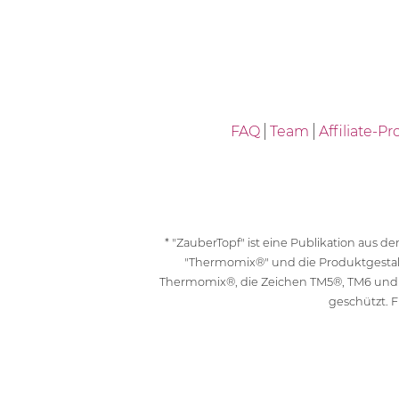
FAQ
Team
Affiliate-
* "ZauberTopf" ist eine Publikation aus
"Thermomix®" und die Produktgesta
Thermomix®, die Zeichen TM5®, TM6 und
geschützt. F