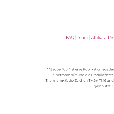
FAQ
Team
Affiliate-
* "ZauberTopf" ist eine Publikation aus
"Thermomix®" und die Produktgesta
Thermomix®, die Zeichen TM5®, TM6 und
geschützt. F