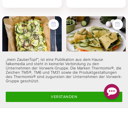
„mein ZauberTopf”; ist eine Publikation aus dem Hause
falkemedia und steht in keinerlei Verbindung zu den
1 Std. 20 Min.
15 Min.
Unternehmen der Vorwerk-Gruppe. Die Marken Thermomix®, die
Zeichen TM5®, TM6 und TM31 sowie die Produktgestaltungen
des Thermomix® sind zugunsten der Unternehmen der Vorwerk-
Low-Carb-Zucchini-Tortilla
Zucchini-Pfannkuchen-
Gruppe geschützt.
aus dem Ofen
Wraps
VERSTANDEN
Artikel