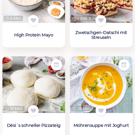
5 Min.
1 Std. 5 Min.
Zwetschgen-Datschi mit
High Protein Mayo
Streuseln
15 Min.
25 Min.
Dési´s schneller Pizzateig
Möhrensuppe mit Joghurt