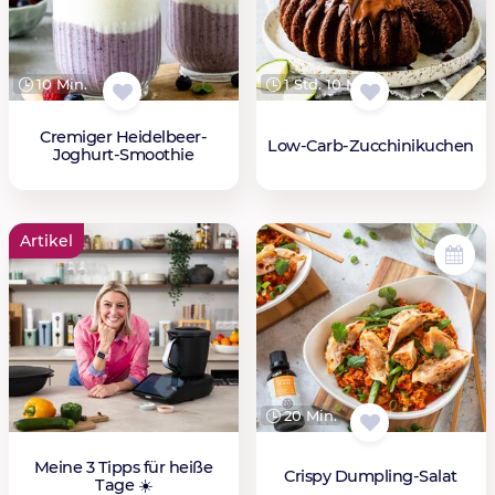
10 Min.
1 Std. 10 Min.
Cremiger Heidelbeer-
Low-Carb-Zucchinikuchen
Joghurt-Smoothie
Artikel
20 Min.
Meine 3 Tipps für heiße
Crispy Dumpling-Salat
Tage ☀️