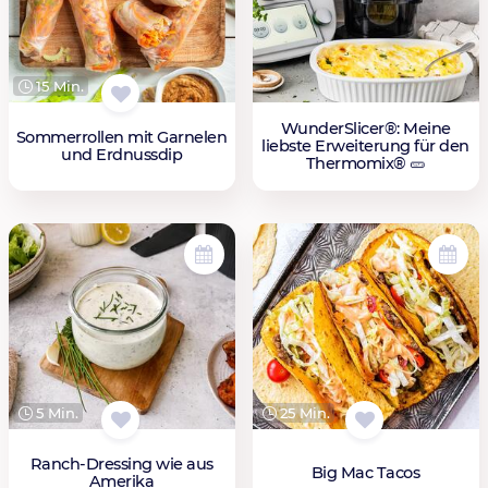
15 Min.
WunderSlicer®: Meine
Sommerrollen mit Garnelen
liebste Erweiterung für den
und Erdnussdip
Thermomix® 🥒
5 Min.
25 Min.
Ranch-Dressing wie aus
Big Mac Tacos
Amerika