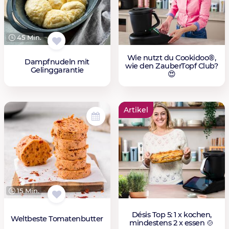
45 Min.
Wie nutzt du Cookidoo®,
Dampfnudeln mit
wie den ZauberTopf Club?
Gelinggarantie
😍
Artikel
15 Min.
Désis Top 5: 1 x kochen,
Weltbeste Tomatenbutter
mindestens 2 x essen 🍲