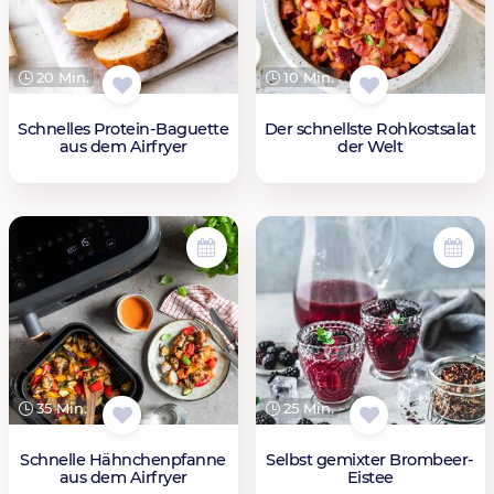
20 Min.
10 Min.
Schnelles Protein-Baguette
Der schnellste Rohkostsalat
aus dem Airfryer
der Welt
35 Min.
25 Min.
Schnelle Hähnchenpfanne
Selbst gemixter Brombeer-
aus dem Airfryer
Eistee