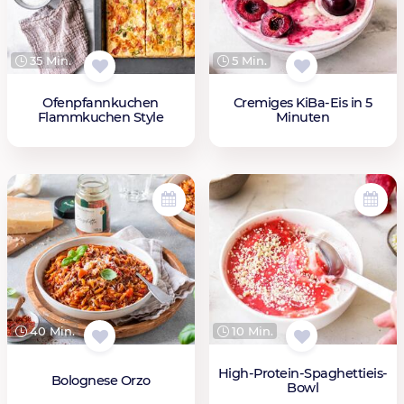
35 Min.
5 Min.
Ofenpfannkuchen
Cremiges KiBa-Eis in 5
Flammkuchen Style
Minuten
40 Min.
10 Min.
High-Protein-Spaghettieis-
Bolognese Orzo
Bowl