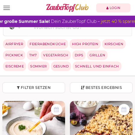
TOGGLE NAVIGATION
LOGIN
r große Summer Sale!
Dein ZauberTopf Club –
jetzt 40 % spare
AIRFRYER
FEIERABENDKÜCHE
HIGH PROTEIN
KIRSCHEN
PICKNICK
TM7
VEGETARISCH
DIPS
GRILLEN
EISCREME
SOMMER
GESUND
SCHNELL UND EINFACH
FILTER SETZEN
BESTES ERGEBNIS