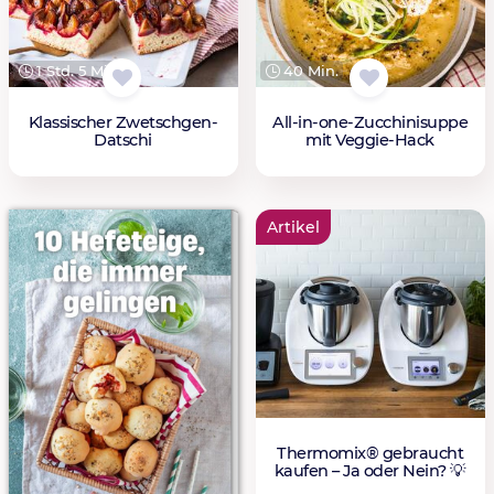
1 Std. 5 Min.
40 Min.
Klassischer Zwetschgen-
All-in-one-Zucchinisuppe
Datschi
mit Veggie-Hack
Artikel
Thermomix® gebraucht
kaufen – Ja oder Nein? 💡