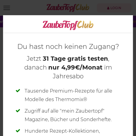
TOGGLE NAVIGATION
LOGIN
r große Summer Sale!
Dein ZauberTopf Club –
jetzt 40 % spare
mein ZauberTopf 01-2020
Du hast noch keinen Zugang?
Jetzt
31 Tage gratis testen
,
danach
nur 4,99€/Monat
im
Jahresabo
Tausende Premium-Rezepte für alle
Modelle des Thermomix®
Zugriff auf alle "mein Zaubertopf"
Magazine, Bücher und Sonderhefte.
Hunderte Rezept-Kollektionen,