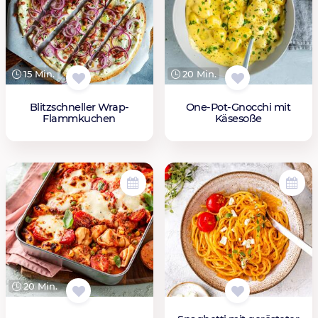
15 Min.
20 Min.
Blitzschneller Wrap-
One-Pot-Gnocchi mit
Flammkuchen
Käsesoße
20 Min.