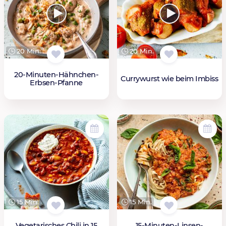
20 Min.
20 Min.
20-Minuten-Hähnchen-
Currywurst wie beim Imbiss
Erbsen-Pfanne
15 Min.
15 Min.
Vegetarisches Chili in 15
15-Minuten-Linsen-