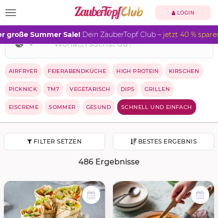
TOGGLE NAVIGATION
LOGIN
r große Summer Sale!
Dein ZauberTopf Club –
jetzt 40 % spare
AIRFRYER
FEIERABENDKÜCHE
HIGH PROTEIN
KIRSCHEN
PICKNICK
TM7
VEGETARISCH
DIPS
GRILLEN
EISCREME
SOMMER
GESUND
SCHNELL UND EINFACH
FILTER SETZEN
BESTES ERGEBNIS
486 Ergebnisse