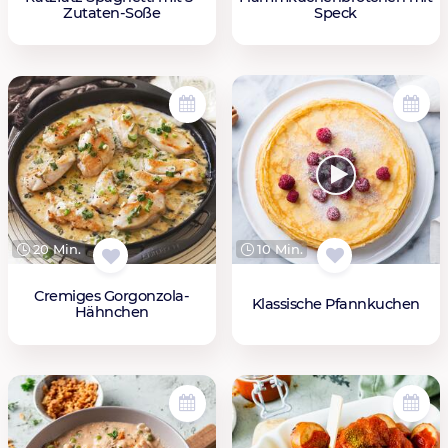
Zutaten-Soße
Speck
10 Min.
20 Min.
Cremiges Gorgonzola-
Klassische Pfannkuchen
Hähnchen