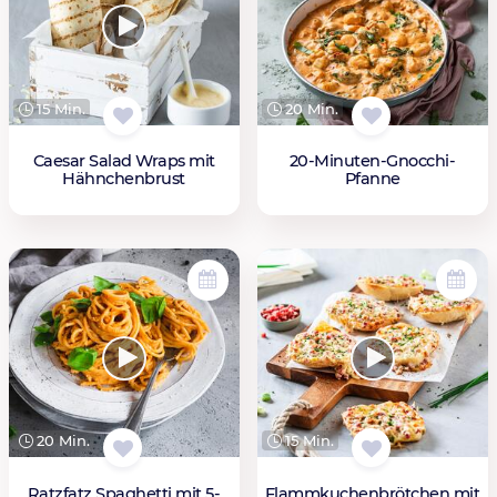
15 Min.
20 Min.
Caesar Salad Wraps mit
20-Minuten-Gnocchi-
Hähnchenbrust
Pfanne
20 Min.
15 Min.
Ratzfatz Spaghetti mit 5-
Flammkuchenbrötchen mit