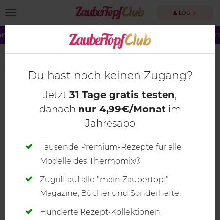
TOGGLE NAVIGATION
LOGIN
r große Summer Sale!
Dein ZauberTopf Club –
jetzt 40 % spare
mein ZauberTopf 02/2017
Du hast noch keinen Zugang?
Jetzt
31 Tage gratis testen
,
danach
nur 4,99€/Monat
im
Jahresabo
Tausende Premium-Rezepte für alle
Modelle des Thermomix®
Zugriff auf alle "mein Zaubertopf"
Magazine, Bücher und Sonderhefte.
Hunderte Rezept-Kollektionen,