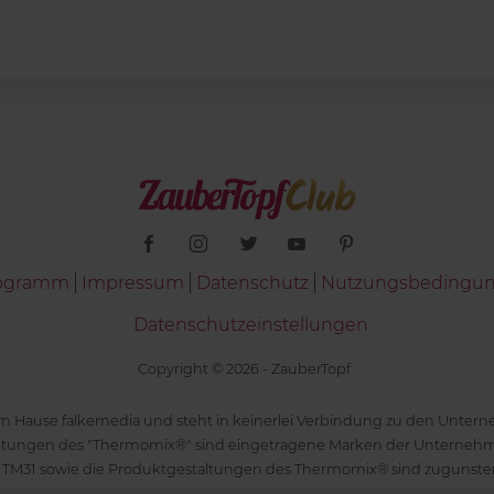
Programm
Impressum
Datenschutz
Nutzungsbedingu
Datenschutzeinstellungen
Copyright © 2026 - ZauberTopf
 dem Hause falkemedia und steht in keinerlei Verbindung zu den Unt
ltungen des "Thermomix®" sind eingetragene Marken der Unternehm
 TM31 sowie die Produktgestaltungen des Thermomix® sind zugunst
ür die Rezeptangaben in "ZauberTopf" ist ausschließlich falkemedia ver