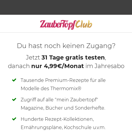
S
WOCHENPLÄNE
MAGAZINE
CLUB
Du hast noch keinen Zugang?
Wenig Zeit in der Küche, mehr Zeit in der Sonne. Dein ZauberTo
Jetzt
31 Tage gratis testen
,
danach
nur 4,99€/Monat
im Jahresabo
Tausende Premium-Rezepte für alle
Mein Zaubertopf 06/201
Modelle des Thermomix®
Zugriff auf alle "mein Zaubertopf"
Magazine, Bücher und Sonderhefte.
Hunderte Rezept-Kollektionen,
Ernährungspläne, Kochschule u.v.m.