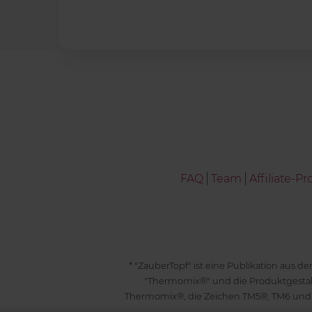
FAQ
Team
Affiliate-
* "ZauberTopf" ist eine Publikation aus
"Thermomix®" und die Produktgesta
Thermomix®, die Zeichen TM5®, TM6 und
geschützt. F