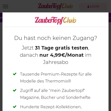
TOGGLE NAVIGATION
LOGIN
r große Summer Sale!
Dein ZauberTopf Club –
jetzt 40 % spare
mein ZauberTopf Leichte
Küche Spezial 2020
Du hast noch keinen Zugang?
Jetzt
31 Tage gratis testen
,
danach
nur 4,99€/Monat
im
Jahresabo
Tausende Premium-Rezepte für alle
Modelle des Thermomix®
Zugriff auf alle "mein Zaubertopf"
Magazine, Bücher und Sonderhefte.
Hunderte Rezept-Kollektionen,