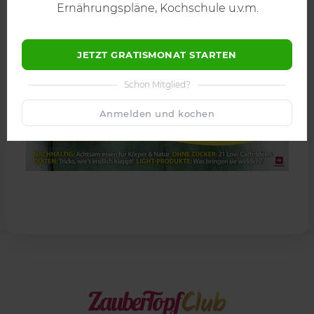
Ernährungspläne, Kochschule u.v.m.
JETZT GRATISMONAT STARTEN
Schon Mitglied?
Anmelden und kochen