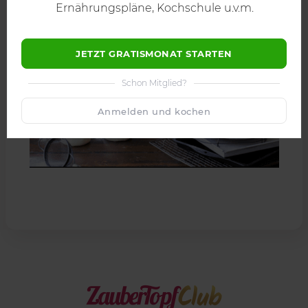
Ernährungspläne, Kochschule u.v.m.
JETZT GRATISMONAT STARTEN
Schon Mitglied?
Anmelden und kochen