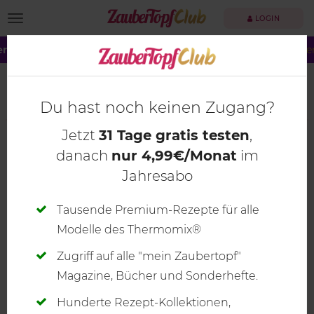
TOGGLE NAVIGATION
LOGIN
r große Summer Sale!
Dein ZauberTopf Club –
jetzt 40 % spare
Sophia Handschuh –
Übung mixt den Meister
Du hast noch keinen Zugang?
Jetzt
31 Tage gratis testen
,
danach
nur 4,99€/Monat
im
Jahresabo
Tausende Premium-Rezepte für alle
Modelle des Thermomix®
Zugriff auf alle "mein Zaubertopf"
Magazine, Bücher und Sonderhefte.
Hunderte Rezept-Kollektionen,