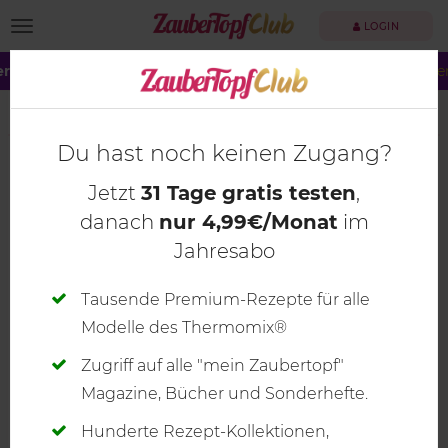
TOGGLE NAVIGATION
LOGIN
r große Summer Sale!
Dein ZauberTopf Club –
jetzt 40 % spare
ZauberTopf 2-2025
Du hast noch keinen Zugang?
Jetzt
31 Tage gratis testen
,
danach
nur 4,99€/Monat
im
Jahresabo
Tausende Premium-Rezepte für alle
Modelle des Thermomix®
Zugriff auf alle "mein Zaubertopf"
Magazine, Bücher und Sonderhefte.
Hunderte Rezept-Kollektionen,