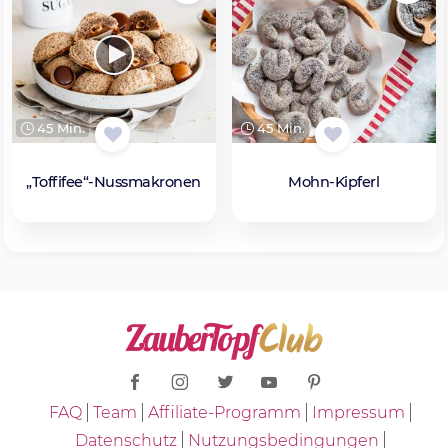
45 Min.
45 Min.
„Toffifee“-Nussmakronen
Mohn-Kipferl
FAQ
Team
Affiliate-Programm
Impressum
Datenschutz
Nutzungsbedingungen