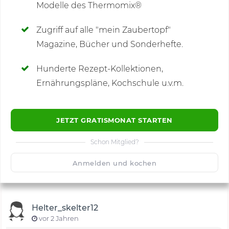
Modelle des Thermomix®
SCHREIBE NEUE NOTIZ
Zugriff auf alle "mein Zaubertopf"
Magazine, Bücher und Sonderhefte.
Hunderte Rezept-Kollektionen,
Kommentare
(2)
Ernährungspläne, Kochschule u.v.m.
JETZT GRATISMONAT STARTEN
Schon Mitglied?
🙂
Speichern
1500
Anmelden und kochen
Helter_skelter12
vor 2 Jahren