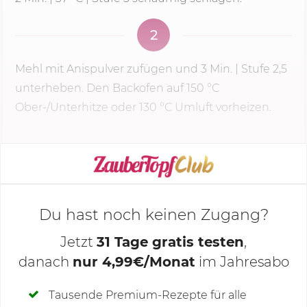
2
Mehl mit Anispulver zufügen und
3 Min.
| Stufe 2,5
unterheben. Den Backofen auf
150 °C
Ober-/Unterhitze oder 130 °C Umluft vorheizen.
KOCHMODUS STARTEN
Du hast noch keinen Zugang?
Jetzt
31 Tage gratis testen
,
danach
nur 4,99€/Monat
im Jahresabo
Deine Notizen
Tausende Premium-Rezepte für alle