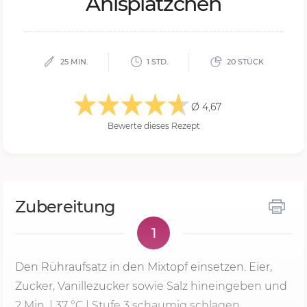
Anisplätzchen
25 MIN.
1 STD.
20 STÜCK
Ø 4,67
Bewerte dieses Rezept
Zubereitung
1
Den Rühraufsatz in den Mixtopf einsetzen. Eier,
Zucker, Vanillezucker sowie Salz hineingeben und
2 Min.
|
37 °C
|
Stufe 3
schaumig schlagen.