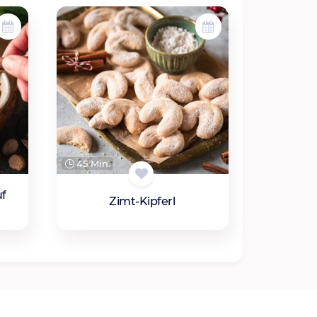
45 Min.
uf
Zimt-Kipferl