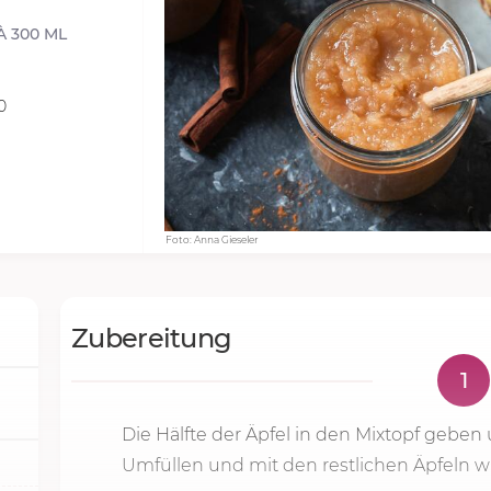
À 300 ML
0
Foto: Anna Gieseler
Zubereitung
1
Die Hälfte der Äpfel in den Mixtopf gebe
Umfüllen und mit den restlichen Äpfeln w