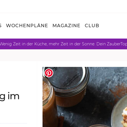
S
WOCHENPLÄNE
MAGAZINE
CLUB
Wenig Zeit in der Küche, mehr Zeit in der Sonne. Dein ZauberTo
ng im