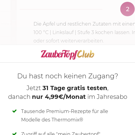
2
Die Äpfel und restlichen Zutaten mit ein
100 °C
| Linkslauf |
Stufe 3
kochen lassen. I
oder sofort weiterverarbeiten.
KOCHMODUS S
Du hast noch keinen Zugang?
Jetzt
31 Tage gratis testen
,
danach
nur 4,99€/Monat
im Jahresabo
Tausende Premium-Rezepte für alle
Modelle des Thermomix®
Zugriff auf alle "mein Zaubertopf"