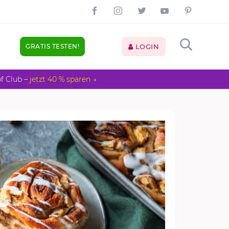
GRATIS TESTEN!
LOGIN
pf Club –
jetzt 40 % sparen →