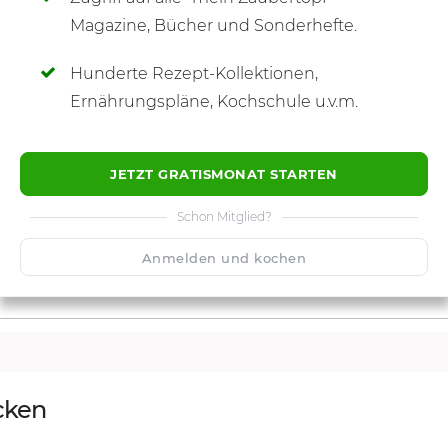
SCHREIBE NEUE NOTIZ
Magazine, Bücher und Sonderhefte.
Hunderte Rezept-Kollektionen,
Ernährungspläne, Kochschule u.v.m.
JETZT GRATISMONAT STARTEN
Schon Mitglied?
Anmelden und kochen
cken