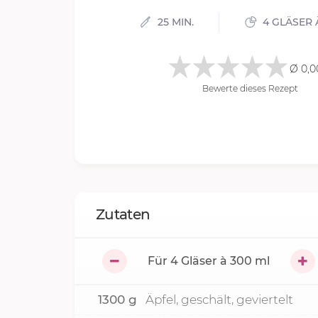
25 MIN.
4 GLÄSER 
Ø 0,0
Bewerte dieses Rezept
Zutaten
Für
4
Gläser à 300 ml
1300
g
Äpfel, geschält, geviertelt