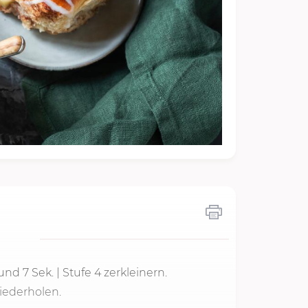
n und
7 Sek.
|
Stufe 4
zerkleinern.
iederholen.