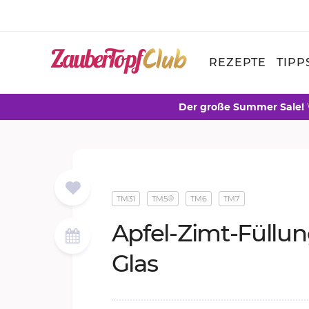
REZEPTE
TIPP
Der große Summer Sale!
TM31
TM5®
TM6
TM7
Ap­fel-Zimt-Fül­lu
Glas