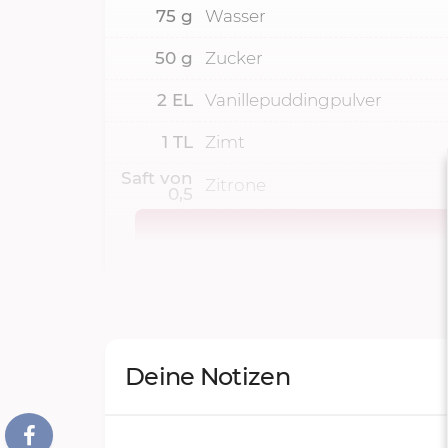
75
g
Wasser
50
g
Zucker
2
EL
Vanillepuddingpulver
1
TL
Zimt
Saft von
Zitrone
0,5
Deine Notizen