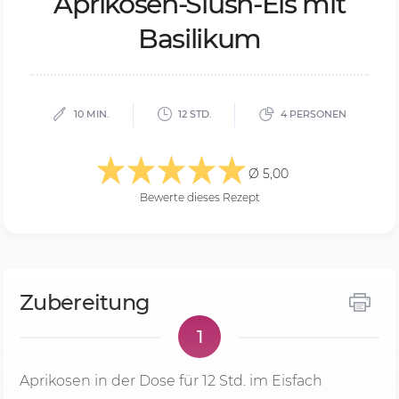
Apri­ko­sen-Slush-Eis mit
Ba­si­li­kum
10 MIN.
12 STD.
4 PERSONEN
Ø 5,00
Bewerte dieses Rezept
Zubereitung
1
Aprikosen in der Dose für 12 Std. im Eisfach