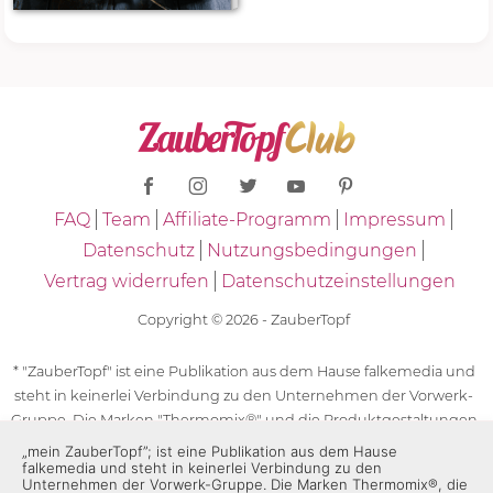
FAQ
Team
Affiliate-Programm
Impressum
Datenschutz
Nutzungsbedingungen
Vertrag widerrufen
Datenschutzeinstellungen
Copyright © 2026 - ZauberTopf
* "ZauberTopf" ist eine Publikation aus dem Hause falkemedia und
steht in keinerlei Verbindung zu den Unternehmen der Vorwerk-
Gruppe. Die Marken "Thermomix®" und die Produktgestaltungen
des "Thermomix®" sind eingetragene Marken der Unternehmen
„mein ZauberTopf”; ist eine Publikation aus dem Hause
falkemedia und steht in keinerlei Verbindung zu den
der Vorwerk-Gruppe. Die Marken Thermomix®, die Zeichen TM5®,
Unternehmen der Vorwerk-Gruppe. Die Marken Thermomix®, die
TM6 und TM31 sowie die Produktgestaltungen des Thermomix®