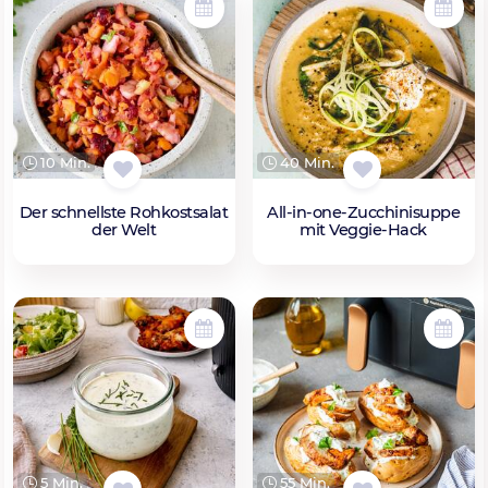
10 Min.
40 Min.
Der schnellste Rohkostsalat
All-in-one-Zucchinisuppe
der Welt
mit Veggie-Hack
5 Min.
55 Min.