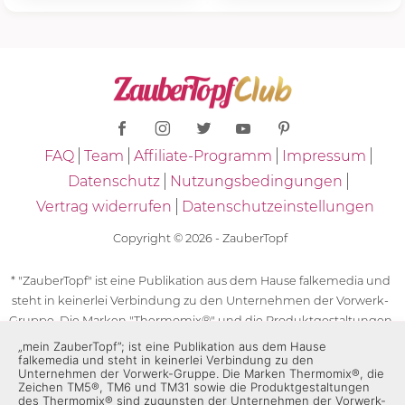
FAQ
Team
Affiliate-Programm
Impressum
Datenschutz
Nutzungsbedingungen
Vertrag widerrufen
Datenschutzeinstellungen
Copyright © 2026 - ZauberTopf
* "ZauberTopf" ist eine Publikation aus dem Hause falkemedia und
steht in keinerlei Verbindung zu den Unternehmen der Vorwerk-
Gruppe. Die Marken "Thermomix®" und die Produktgestaltungen
des "Thermomix®" sind eingetragene Marken der Unternehmen
„mein ZauberTopf”; ist eine Publikation aus dem Hause
falkemedia und steht in keinerlei Verbindung zu den
der Vorwerk-Gruppe. Die Marken Thermomix®, die Zeichen TM5®,
Unternehmen der Vorwerk-Gruppe. Die Marken Thermomix®, die
TM6 und TM31 sowie die Produktgestaltungen des Thermomix®
Zeichen TM5®, TM6 und TM31 sowie die Produktgestaltungen
des Thermomix® sind zugunsten der Unternehmen der Vorwerk-
sind zugunsten der Unternehmen der Vorwerk-Gruppe