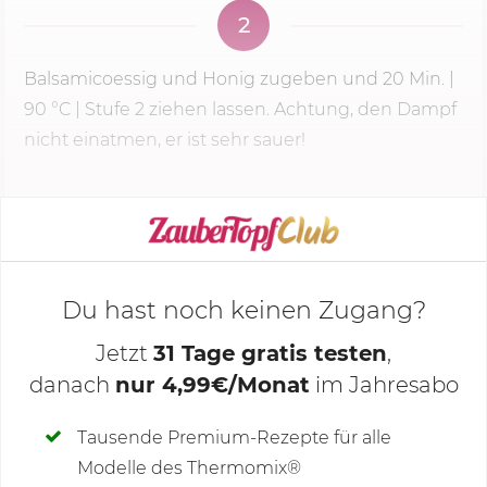
2
Balsamicoessig und Honig zugeben und
20 Min.
|
90 °C
|
Stufe 2
ziehen lassen. Achtung, den Dampf
nicht einatmen, er ist sehr sauer!
KOCHMODUS STARTEN
Du hast noch keinen Zugang?
Jetzt
31 Tage gratis testen
,
danach
nur 4,99€/Monat
im Jahresabo
Deine Notizen
Tausende Premium-Rezepte für alle
Modelle des Thermomix®
SCHREIBE NEUE NOTIZ