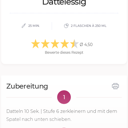
Dattelessig
25 MIN.
2 FLASCHEN À 250 ML
Ø 4,50
Bewerte dieses Rezept
Zubereitung
1
Datteln
10 Sek.
|
Stufe 6
zerkleinern und mit dem
Spatel nach unten schieben.