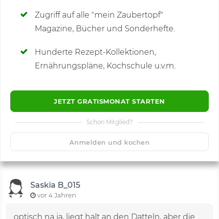
Zugriff auf alle "mein Zaubertopf"
Magazine, Bücher und Sonderhefte.
Hunderte Rezept-Kollektionen,
Kommentare
(1)
Ernährungspläne, Kochschule u.v.m.
JETZT GRATISMONAT STARTEN
Schon Mitglied?
🙂
Speichern
1500
Anmelden und kochen
Saskia B_015
vor 4 Jahren
optisch na ja, liegt halt an den Datteln, aber die