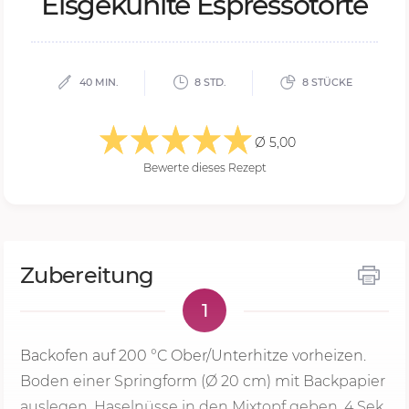
Eis­ge­kühl­te Es­pres­so­tor­te
40 MIN.
8 STD.
8 STÜCKE
Ø 5,00
Bewerte dieses Rezept
Zubereitung
1
Backofen auf
200 °C
Ober­/Unterhitze vorheizen.
Boden einer Springform (Ø 20 cm) mit Backpapier
auslegen. Haselnüsse in den Mixtopf geben,
4 Sek.