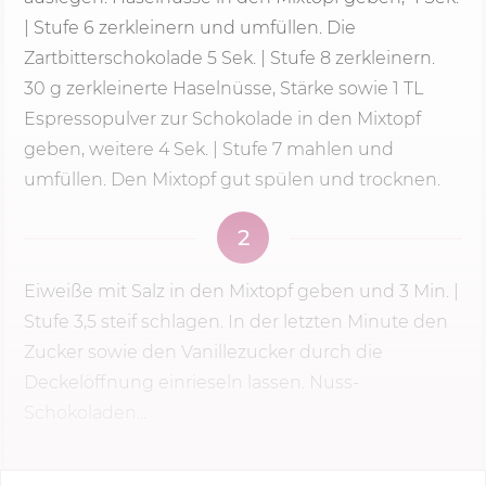
|
Stufe 6
zerkleinern und umfüllen. Die
Zartbitterschokolade 5 Sek. | Stufe 8 zerkleinern.
30 g
zerkleinerte Haselnüsse, Stärke sowie 1 TL
Espressopulver zur Schokolade in den Mixtopf
geben, weitere
4 Sek.
| Stufe 7 mahlen und
umfüllen. Den Mixtopf gut spülen und trocknen.
2
Eiweiße mit Salz in den Mixtopf geben und
3 Min.
|
Stufe 3,5 steif schlagen. In der letzten Minute den
Zucker sowie den Vanillezucker durch die
Deckelöffnung einrieseln lassen. Nuss­-
Schokoladen­...