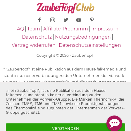
FAQ
Team
Affiliate-Programm
Impressum
Datenschutz
Nutzungsbedingungen
Vertrag widerrufen
Datenschutzeinstellungen
Copyright © 2026 - ZauberTopf
* "ZauberTopf" ist eine Publikation aus dem Hause falkemedia und
steht in keinerlei Verbindung zu den Unternehmen der Vorwerk-
Gruppe. Die Marken "Thermomix®" und die Produktgestaltungen
des "Thermomix®" sind eingetragene Marken der Unternehmen
„mein ZauberTopf”; ist eine Publikation aus dem Hause
falkemedia und steht in keinerlei Verbindung zu den
der Vorwerk-Gruppe. Die Marken Thermomix®, die Zeichen TM5®,
Unternehmen der Vorwerk-Gruppe. Die Marken Thermomix®, die
TM6 und TM31 sowie die Produktgestaltungen des Thermomix®
Zeichen TM5®, TM6 und TM31 sowie die Produktgestaltungen
des Thermomix® sind zugunsten der Unternehmen der Vorwerk-
sind zugunsten der Unternehmen der Vorwerk-Gruppe
Gruppe geschützt.
geschützt. Für die Rezeptangaben in "ZauberTopf" ist
ausschließlich falkemedia verantwortlich.
VERSTANDEN