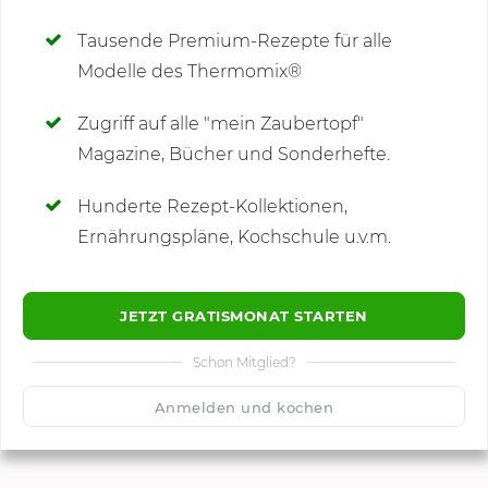
Deine Notizen
Tausende Premium-Rezepte für alle
Modelle des Thermomix®
SCHREIBE NEUE NOTIZ
Zugriff auf alle "mein Zaubertopf"
Magazine, Bücher und Sonderhefte.
Hunderte Rezept-Kollektionen,
Kommentare
Ernährungspläne, Kochschule u.v.m.
JETZT GRATISMONAT STARTEN
Schon Mitglied?
🙂
Speichern
1500
Anmelden und kochen