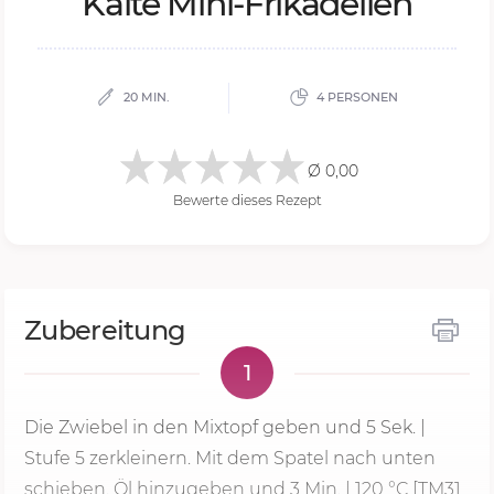
Kal­te Mini-Fri­ka­del­len
20 MIN.
4 PERSONEN
Ø 0,00
Bewerte dieses Rezept
Zubereitung
1
Die Zwiebel in den Mixtopf geben und
5 Sek.
|
Stufe 5
zerkleinern. Mit dem Spatel nach unten
schieben. Öl hinzugeben und
3 Min.
|
120 °C
[TM31