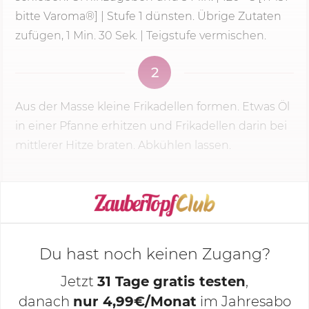
bitte Varoma®] | Stufe 1 dünsten. Übrige Zutaten
zufügen, 1 Min. 30 Sek. | Teigstufe vermischen.
2
Aus der Masse kleine Frikadellen formen. Etwas Öl
in einer Pfanne erhitzen und Frikadellen darin bei
mittlerer Hitze braten. Abkühlen lassen.
KOCHMODUS STARTEN
Du hast noch keinen Zugang?
Jetzt
31 Tage gratis testen
,
danach
nur 4,99€/Monat
im Jahresabo