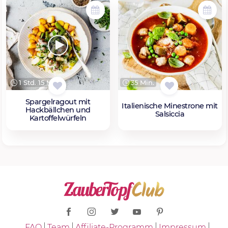
1 Std. 15 Min.
35 Min.
Spargelragout mit
Italienische Minestrone mit
Hackbällchen und
Salsiccia
Kartoffelwürfeln
FAQ
Team
Affiliate-Programm
Impressum