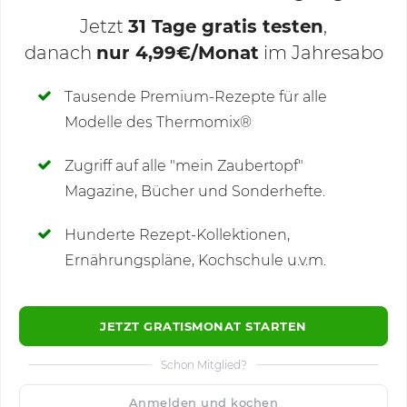
Jetzt
31 Tage gratis testen
,
danach
nur 4,99€/Monat
im Jahresabo
Deine Notizen
Tausende Premium-Rezepte für alle
Modelle des Thermomix®
SCHREIBE NEUE NOTIZ
Zugriff auf alle "mein Zaubertopf"
Magazine, Bücher und Sonderhefte.
Hunderte Rezept-Kollektionen,
Kommentare
Ernährungspläne, Kochschule u.v.m.
JETZT GRATISMONAT STARTEN
Schon Mitglied?
🙂
Speichern
1500
Anmelden und kochen