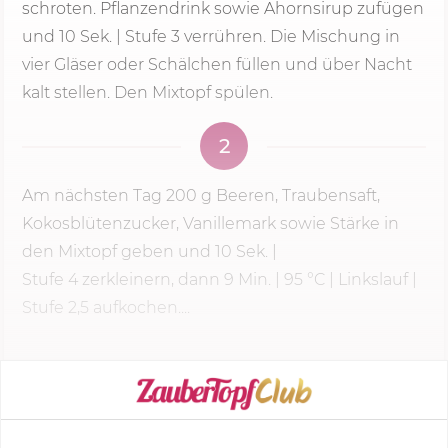
schroten. Pflanzendrink sowie Ahornsirup zufügen
und 10 Sek. |
Stufe 3
verrühren. Die Mischung in
vier Gläser oder Schälchen füllen und über Nacht
kalt stellen. Den Mixtopf spülen.
2
Am nächsten Tag
200 g
Beeren, Traubensaft,
Kokosblütenzucker, Vanillemark sowie Stärke in
den Mixtopf geben und
10 Sek.
|
Stufe 4
zerkleinern, dann
9 Min.
|
95 °C
| Linkslauf |
Stufe 2,5 aufkochen....
KOCHMODUS STARTEN