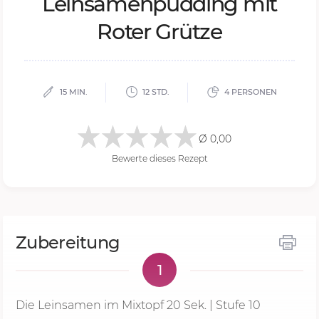
Lein­sa­men­pud­ding mit
Ro­ter Grüt­ze
15 MIN.
12 STD.
4 PERSONEN
Ø 0,00
Bewerte dieses Rezept
Zubereitung
1
Die Leinsamen im Mixtopf
20 Sek.
| Stufe 10