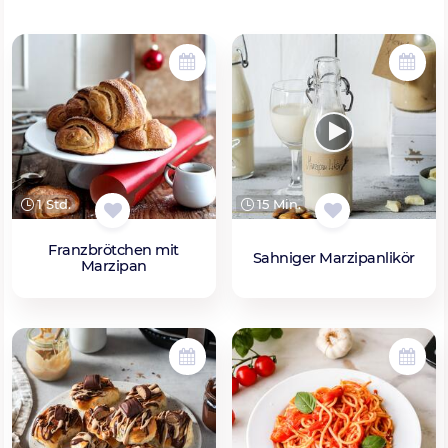
1 Std.
15 Min.
Franzbrötchen mit
Sahniger Marzipanlikör
Marzipan