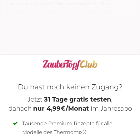
Für die fruchtigen Marzipankartoffeln die
Erdbeeren mit Zucker in den Mixtopf geben,
20 Sek.
| Stufe 10 pulverisieren und umfüllen. Die
Mandeln in den Mixtopf geben,
20 Sek.
|
Stufe 7
mahlen und...
KOCHMODUS STARTEN
Du hast noch keinen Zugang?
Jetzt
31 Tage gratis testen
,
danach
nur 4,99€/Monat
im Jahresabo
Deine Notizen
Tausende Premium-Rezepte für alle
Modelle des Thermomix®
SCHREIBE NEUE NOTIZ