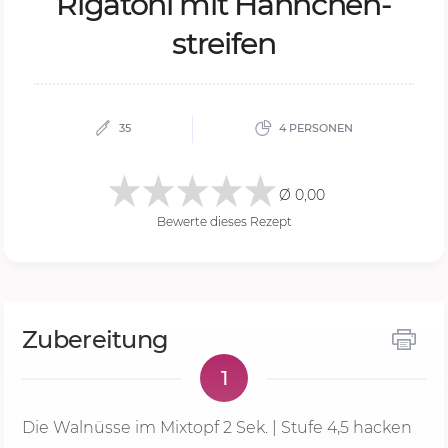
Ri­ga­to­ni mit Hähn­chen­
strei­fen
35
4 PERSONEN
Ø 0,00
Bewerte dieses Rezept
Zubereitung
1
Die Walnüsse im Mixtopf
2 Sek.
| Stufe 4,5 hacken