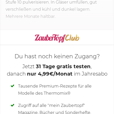
Stufe 10 pulverisieren. In Gläser umfüllen, gut
verschließen und kühl und dunkel lagern.
Mehrere Monate haltbar.
KOCHMODUS STARTEN
Du hast noch keinen Zugang?
Jetzt
31 Tage gratis testen
,
danach
nur 4,99€/Monat
im Jahresabo
Deine Notizen
Tausende Premium-Rezepte für alle
Modelle des Thermomix®
SCHREIBE NEUE NOTIZ
Zugriff auf alle "mein Zaubertopf"
Magazine, Bücher und Sonderhefte.