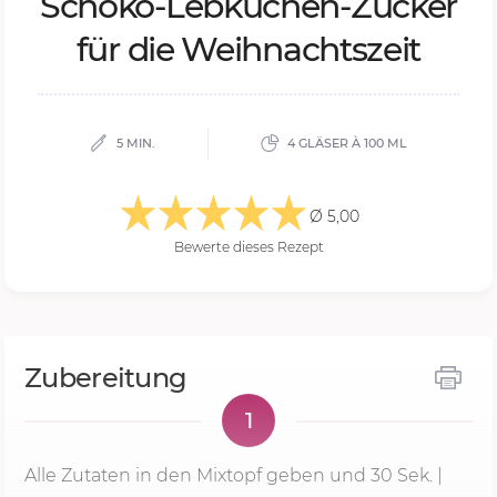
Scho­ko-Leb­ku­chen-Zu­cker
für die Weih­nachts­zeit
5 MIN.
4 GLÄSER À 100 ML
Ø 5,00
Bewerte dieses Rezept
Zubereitung
1
Alle Zutaten in den Mixtopf geben und
30 Sek.
|