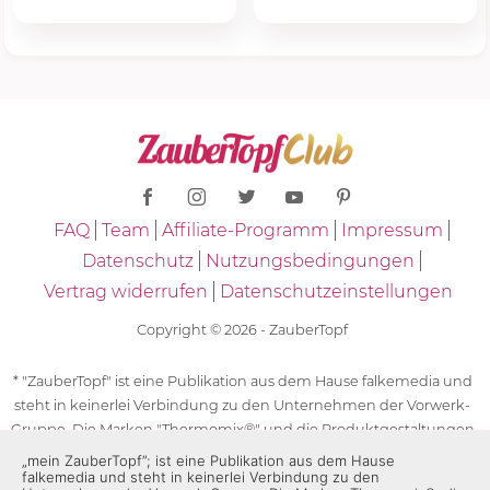
FAQ
Team
Affiliate-Programm
Impressum
Datenschutz
Nutzungsbedingungen
Vertrag widerrufen
Datenschutzeinstellungen
Copyright © 2026 - ZauberTopf
* "ZauberTopf" ist eine Publikation aus dem Hause falkemedia und
steht in keinerlei Verbindung zu den Unternehmen der Vorwerk-
Gruppe. Die Marken "Thermomix®" und die Produktgestaltungen
des "Thermomix®" sind eingetragene Marken der Unternehmen
„mein ZauberTopf”; ist eine Publikation aus dem Hause
falkemedia und steht in keinerlei Verbindung zu den
der Vorwerk-Gruppe. Die Marken Thermomix®, die Zeichen TM5®,