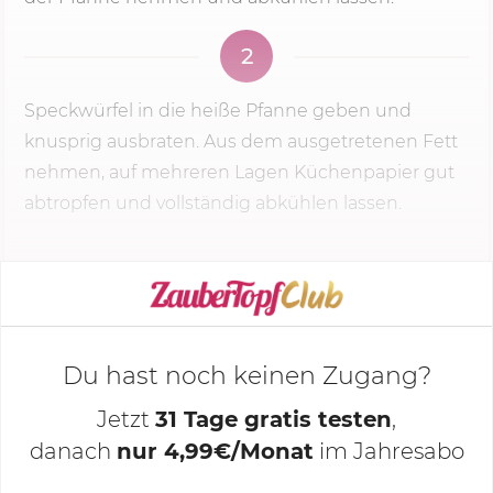
2
Speckwürfel in die heiße Pfanne geben und
knusprig ausbraten. Aus dem ausgetretenen Fett
nehmen, auf mehreren Lagen Küchenpapier gut
abtropfen und vollständig abkühlen lassen.
KOCHMODUS STARTEN
Du hast noch keinen Zugang?
Jetzt
31 Tage gratis testen
,
danach
nur 4,99€/Monat
im Jahresabo
Deine Notizen