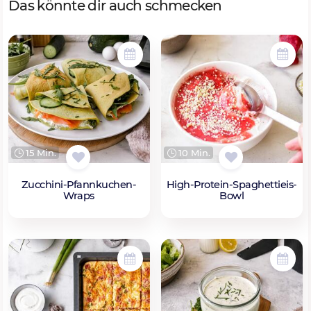
Das könnte dir auch schmecken
15 Min.
10 Min.
Zucchini-Pfannkuchen-
High-Protein-Spaghettieis-
Wraps
Bowl