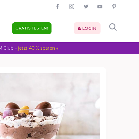
GRATIS TESTEN!
LOGIN
pf Club –
jetzt 40 % sparen →