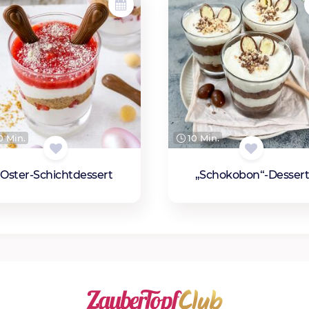
 Min.
10 Min.
Oster-Schichtdessert
„Schokobon“-Desser