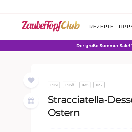
REZEPTE
TIPP
Der große Summer Sale!
TM31
TM5®
TM6
TM7
Strac­cia­tel­la-Des­
Os­tern