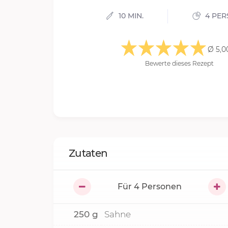
10 MIN.
4 PER
Ø 5,0
Bewerte dieses Rezept
Zutaten
Für
4
Personen
250
g
Sahne