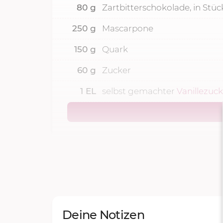
80
g
Zartbitterschokolade, in Stü
250
g
Mascarpone
150
g
Quark
60
g
Zucker
1
EL
selbst gemachter
Vanillezuc
Deine Notizen