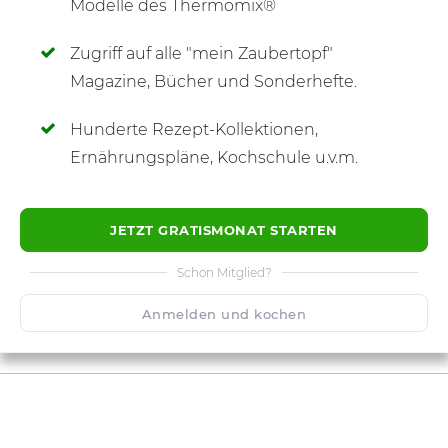
Modelle des Thermomix®
Zugriff auf alle "mein Zaubertopf"
SCHREIBE NEUE NOTIZ
Magazine, Bücher und Sonderhefte.
Hunderte Rezept-Kollektionen,
Ernährungspläne, Kochschule u.v.m.
JETZT GRATISMONAT STARTEN
Schon Mitglied?
Anmelden und kochen