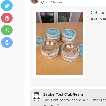
vor 2 Jahren
Geht au
aber da
ZauberTopf Club-Team
Das sieht hervorragend aus, liebe N
kommt🤗