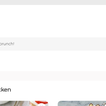
rbrunch!
cken