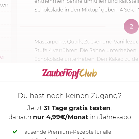
entnehmen. Sahne umfüllen und kalt stell
cken
Schokolade in den Mixtopf geben,
4 Sek.
| 
2
Mascarpone, Quark, Zucker und Vanillezu
Stufe 4
verrühren. Die Sahne unterheben, 
ker
Schokolade unterheben. Den Kakao zu der r
KOCHMODUS S
Du hast noch keinen Zugang?
Jetzt
31 Tage gratis testen
,
danach
nur 4,99€/Monat
im Jahresabo
Tausende Premium-Rezepte für alle