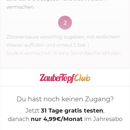
vermischen.
2
Zitronensäure vorsichtig zugeben, mit restlichem
Wasser auffüllen und erneut
5 Sek.
|
Stufe 4
vermischen. In eine Sprühflasche abfüllen.
KOCHMODUS STARTEN
Du hast noch keinen Zugang?
Jetzt
31 Tage gratis testen
,
danach
nur 4,99€/Monat
im Jahresabo
Deine Notizen