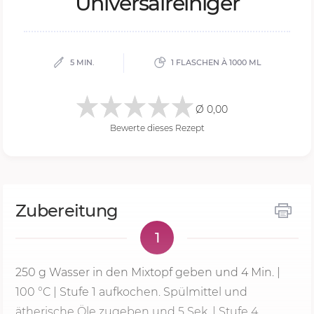
Universalreiniger
5 MIN.
1 FLASCHEN À 1000 ML
Ø 0,00
Bewerte dieses Rezept
Zubereitung
1
250 g
Wasser in den Mixtopf geben und
4 Min.
|
100 °C
|
Stufe 1
aufkochen. Spülmittel und
ätherische Öle zugeben und
5 Sek.
| Stufe 4