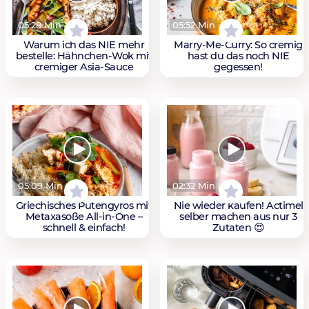
05:28 Min
05:52 Min
Warum ich das NIE mehr
Marry-Me-Curry: So cremig
bestelle: Hähnchen-Wok mit
hast du das noch NIE
cremiger Asia-Sauce
gegessen!
05:09 Min
02:32 Min
Griechisches Putengyros mit
Nie wieder kaufen! Actimel
Metaxasoße All-in-One –
selber machen aus nur 3
schnell & einfach!
Zutaten 😍