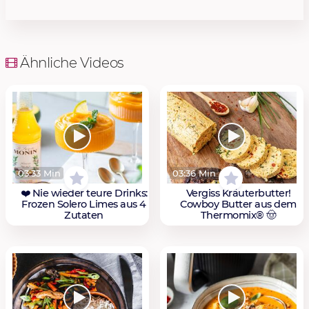
Ähnliche Videos
03:33 Min
03:36 Min
❤️ Nie wieder teure Drinks:
Vergiss Kräuterbutter!
Frozen Solero Limes aus 4
Cowboy Butter aus dem
Zutaten
Thermomix® 🤠