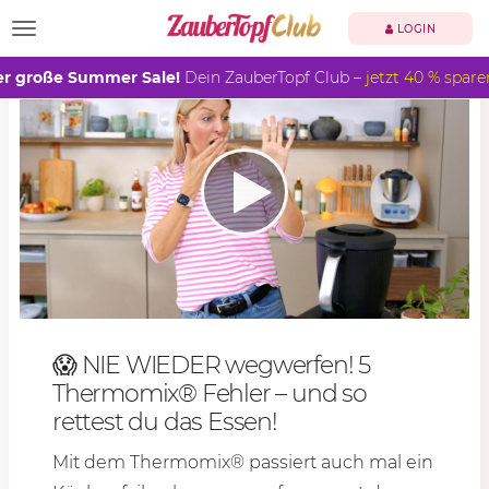
TOGGLE NAVIGATION
LOGIN
r große Summer Sale!
Dein ZauberTopf Club –
jetzt 40 % spare
😱 NIE WIEDER wegwerfen! 5
Thermomix® Fehler – und so
rettest du das Essen!
Mit dem Thermomix® passiert auch mal ein