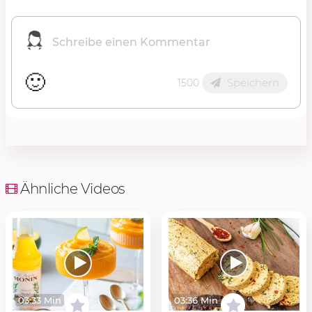
🙂
Speichern
1500
Ähnliche Videos
03:33 Min
03:36 Min