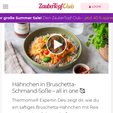
TOGGLE NAVIGATION
LOGIN
r große Summer Sale!
Dein ZauberTopf Club –
jetzt 40 % spare
Hähnchen in Bruschetta-
Schmand-Soße – all in one 🥰
Thermomix® Expertin Dési zeigt dir, wie du
ein saftiges Bruschetta-Hähnchen mit Reis