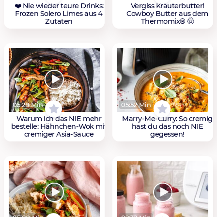
❤️ Nie wieder teure Drinks:
Vergiss Kräuterbutter!
Frozen Solero Limes aus 4
Cowboy Butter aus dem
Zutaten
Thermomix® 🤠
05:28 Min
05:52 Min
Warum ich das NIE mehr
Marry-Me-Curry: So cremig
bestelle: Hähnchen-Wok mit
hast du das noch NIE
cremiger Asia-Sauce
gegessen!