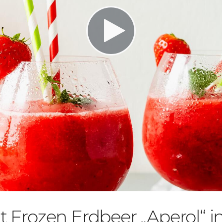
 Frozen Erdbeer „A­pe­rol“ in