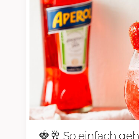
🍓🥂 So einfach geht