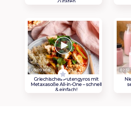
Zutaten
05:09 Min
02:32
Griechisches Putengyros mit
Ni
Metaxasoße All-in-One – schnell
s
& einfach!