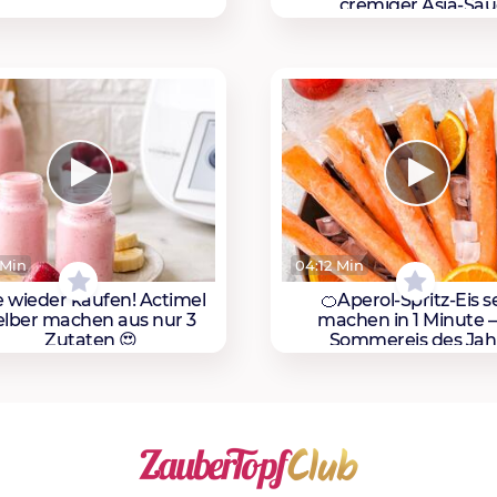
cremiger Asia-Sa
 Min
04:12 Min
e wieder kaufen! Actimel
🍊Aperol-Spritz-Eis s
elber machen aus nur 3
machen in 1 Minute 
Zutaten 😍
Sommereis des Jah