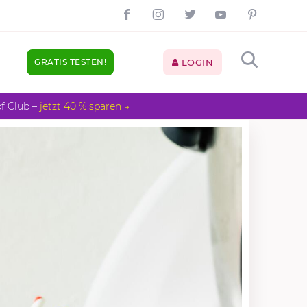
GRATIS TESTEN!
LOGIN
pf Club –
jetzt 40 % sparen →