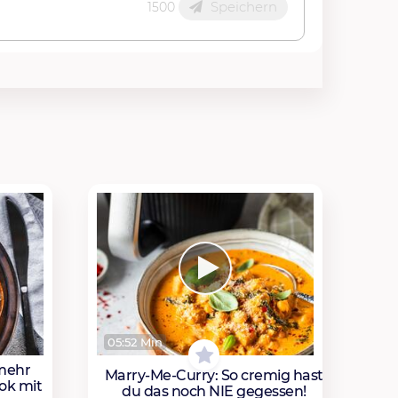
Speichern
1500
05:52 Min
mehr
Marry-Me-Curry: So cremig hast
ok mit
du das noch NIE gegessen!