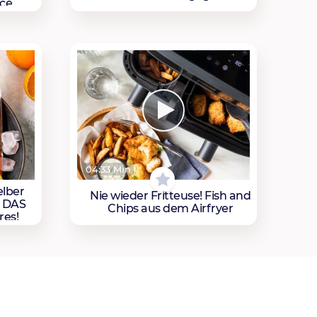
uce
04:33 Min
elber
Nie wieder Fritteuse! Fish and
– DAS
Chips aus dem Airfryer
res!