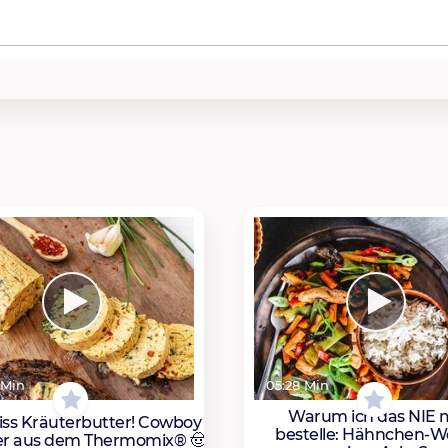
 Min
05:28 Min
Warum ich das NIE 
iss Kräuterbutter! Cowboy
bestelle: Hähnchen-W
er aus dem Thermomix® 🤠