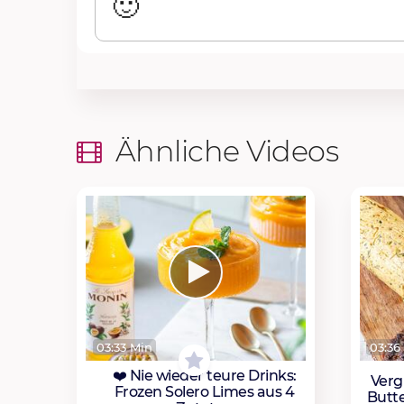
🙂
Ähnliche Videos
03:33 Min
03:36
❤️ Nie wieder teure Drinks:
Verg
Frozen Solero Limes aus 4
Butt